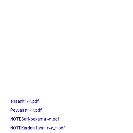
ensani1403.pdf
Peyvast1403.pdf
NOTESarNoexam1403.pdf
NOTEKardanifanni1402_2.pdf