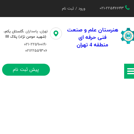
021-22546643
ورود
/
ثبت نام
حساب کاربری من
تغییر گذر واژه
هنرستان علم و صنعت
تهران، پاسداران
،گلستان یکم،​​
فنی حرفه ای
(شهید مومن نژاد) پلاک 88
سفارشات
منطقه 4 تهران
021-22590019-
02122559306
خروج از حساب کاربری
پیش ثبت نام