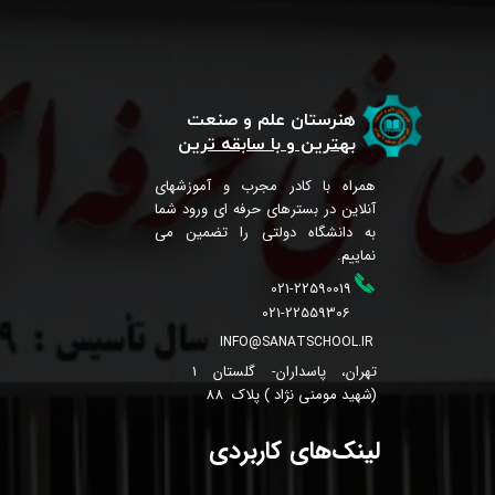
هنرستان علم و صنعت
بهترین و با سابقه ترین
همراه با کادر مجرب و آموزشهای
آنلاین در بسترهای حرفه ای ورود شما
به دانشگاه دولتی را تضمین می
نماییم.
021-22590019
021-22559306
INFO@SANATSCHOOL.IR
تهران، پاسداران- گلستان 1
(شهید مومنی نژاد ) پلاک 88
لینک‌های کاربردی