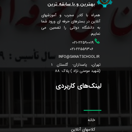
بهترین و با سابقه ترین
همراه با کادر مجرب و آموزشهای
آنلاین در بسترهای حرفه ای ورود شما
به دانشگاه دولتی را تضمین می
نماییم.
021-22590019
021-22559306
INFO@SANATSCHOOL.IR
تهران، پاسداران- گلستان 1
(شهید مومنی نژاد ) پلاک 88
لینک‌های کاربردی
خانه
کلاسهای آنلاین