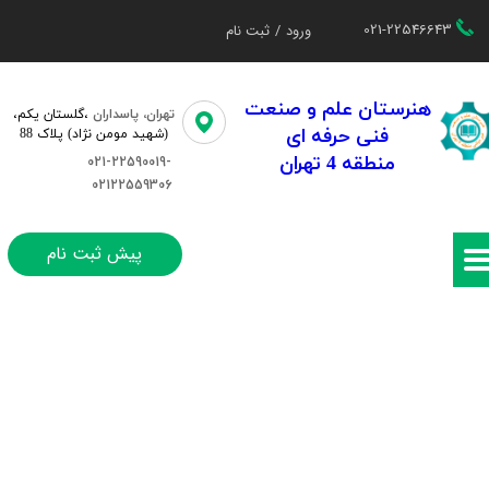
021-22546643
ورود
/
ثبت نام
حساب کاربری من
تغییر گذر واژه
هنرستان علم و صنعت
تهران، پاسداران
،گلستان یکم،​​
فنی حرفه ای
(شهید مومن نژاد) پلاک 88
سفارشات
منطقه 4 تهران
021-22590019-
02122559306
خروج از حساب کاربری
پیش ثبت نام