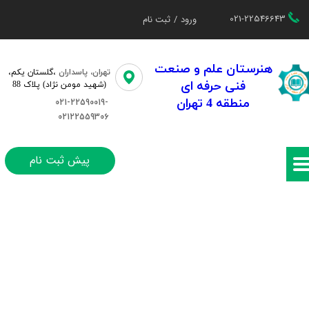
021-22546643
ورود
/
ثبت نام
حساب کاربری من
تغییر گذر واژه
هنرستان علم و صنعت
تهران، پاسداران
،گلستان یکم،​​
فنی حرفه ای
(شهید مومن نژاد) پلاک 88
سفارشات
منطقه 4 تهران
021-22590019-
02122559306
خروج از حساب کاربری
پیش ثبت نام