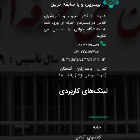
بهترین و با سابقه ترین
همراه با کادر مجرب و آموزشهای
آنلاین در بسترهای حرفه ای ورود شما
به دانشگاه دولتی را تضمین می
نماییم.
021-22590019
021-22559306
INFO@SANATSCHOOL.IR
تهران، پاسداران- گلستان 1
(شهید مومنی نژاد ) پلاک 88
لینک‌های کاربردی
خانه
کلاسهای آنلاین