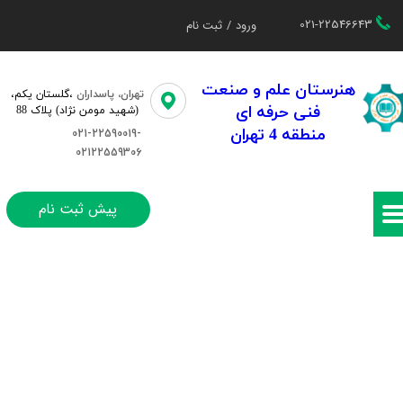
021-22546643
ورود
/
ثبت نام
حساب کاربری من
تغییر گذر واژه
هنرستان علم و صنعت
تهران، پاسداران
،گلستان یکم،​​
فنی حرفه ای
(شهید مومن نژاد) پلاک 88
سفارشات
منطقه 4 تهران
021-22590019-
02122559306
خروج از حساب کاربری
پیش ثبت نام