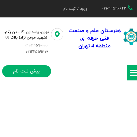
021-22546643
ورود
/
ثبت نام
حساب کاربری من
تغییر گذر واژه
هنرستان علم و صنعت
تهران، پاسداران
،گلستان یکم،​​
فنی حرفه ای
(شهید مومن نژاد) پلاک 88
سفارشات
منطقه 4 تهران
021-22590019-
02122559306
خروج از حساب کاربری
پیش ثبت نام