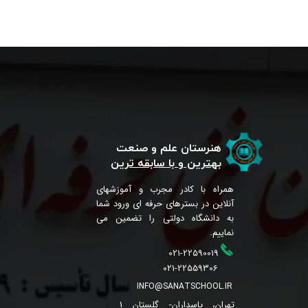
هنرستان علم و صنعت
بهترین و با سابقه ترین
همراه با کادر مجرب و آموزشهای
آنلاین در بسترهای حرفه ای ورود شما
به دانشگاه دولتی را تضمین می
نماییم.
021-22590019
021-22559306
INFO@SANATSCHOOL.IR
تهران، پاسداران- گلستان 1