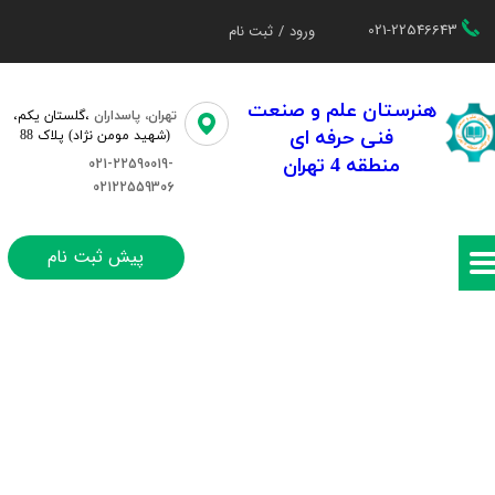
021-22546643
ورود
/
ثبت نام
حساب کاربری من
تغییر گذر واژه
هنرستان علم و صنعت
تهران، پاسداران
،گلستان یکم،​​
فنی حرفه ای
(شهید مومن نژاد) پلاک 88
سفارشات
منطقه 4 تهران
021-22590019-
02122559306
خروج از حساب کاربری
پیش ثبت نام