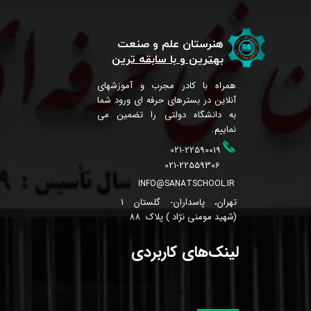
هنرستان علم و صنعت
بهترین و با سابقه ترین
همراه با کادر مجرب و آموزشهای
آنلاین در بسترهای حرفه ای ورود شما
به دانشگاه دولتی را تضمین می
نماییم.
021-22590019
021-22559306
INFO@SANATSCHOOL.IR
تهران، پاسداران- گلستان 1
(شهید مومنی نژاد ) پلاک 88
لینک‌های کاربردی