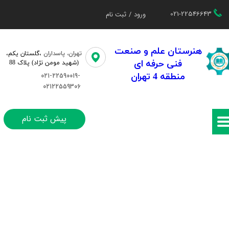
021-22546643
ورود
/
ثبت نام
حساب کاربری من
تغییر گذر واژه
هنرستان علم و صنعت
تهران، پاسداران
،گلستان یکم،​​
فنی حرفه ای
(شهید مومن نژاد) پلاک 88
سفارشات
منطقه 4 تهران
021-22590019-
02122559306
خروج از حساب کاربری
پیش ثبت نام