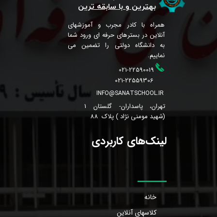
بهترین و با سابقه ترین
همراه با کادر مجرب و آموزشهای
آنلاین در بسترهای حرفه ای ورود شما
به دانشگاه دولتی را تضمین می
نماییم.
021-22590019
021-22559306
INFO@SANATSCHOOL.IR
تهران، پاسداران- گلستان 1
(شهید مومنی نژاد ) پلاک 88
لینک‌های کاربردی
خانه
کلاسهای آنلاین