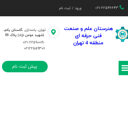
021-22546643
ورود
/
ثبت نام
حساب کاربری من
تغییر گذر واژه
هنرستان علم و صنعت
تهران، پاسداران
،گلستان یکم،​​
فنی حرفه ای
(شهید مومن نژاد) پلاک 88
سفارشات
منطقه 4 تهران
021-22590019-
02122559306
خروج از حساب کاربری
پیش ثبت نام