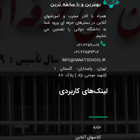
بهترین و با سابقه ترین
همراه با کادر مجرب و آموزشهای
آنلاین در بسترهای حرفه ای ورود شما
به دانشگاه دولتی را تضمین می
نماییم.
021-22590019
021-22559306
INFO@SANATSCHOOL.IR
تهران، پاسداران- گلستان 1
(شهید مومنی نژاد ) پلاک 88
لینک‌های کاربردی
خانه
کلاسهای آنلاین