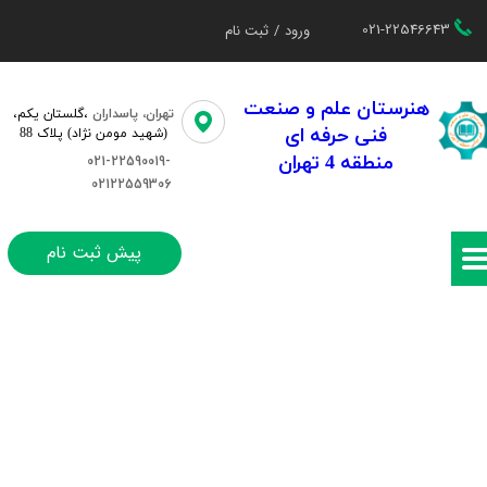
021-22546643
ورود
/
ثبت نام
حساب کاربری من
تغییر گذر واژه
هنرستان علم و صنعت
تهران، پاسداران
،گلستان یکم،​​
فنی حرفه ای
(شهید مومن نژاد) پلاک 88
سفارشات
منطقه 4 تهران
021-22590019-
02122559306
خروج از حساب کاربری
پیش ثبت نام