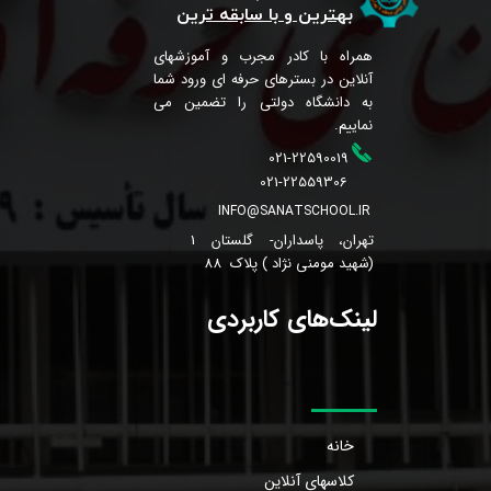
بهترین و با سابقه ترین
همراه با کادر مجرب و آموزشهای
آنلاین در بسترهای حرفه ای ورود شما
به دانشگاه دولتی را تضمین می
نماییم.
021-22590019
021-22559306
INFO@SANATSCHOOL.IR
تهران، پاسداران- گلستان 1
(شهید مومنی نژاد ) پلاک 88
لینک‌های کاربردی
خانه
کلاسهای آنلاین