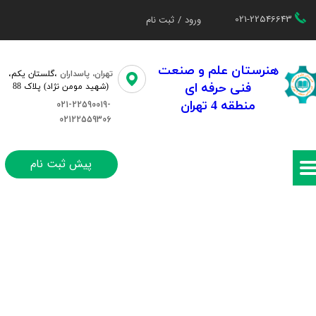
021-22546643
ورود
/
ثبت نام
حساب کاربری من
تغییر گذر واژه
هنرستان علم و صنعت
تهران، پاسداران
،گلستان یکم،​​
فنی حرفه ای
(شهید مومن نژاد) پلاک 88
سفارشات
منطقه 4 تهران
021-22590019-
02122559306
خروج از حساب کاربری
پیش ثبت نام