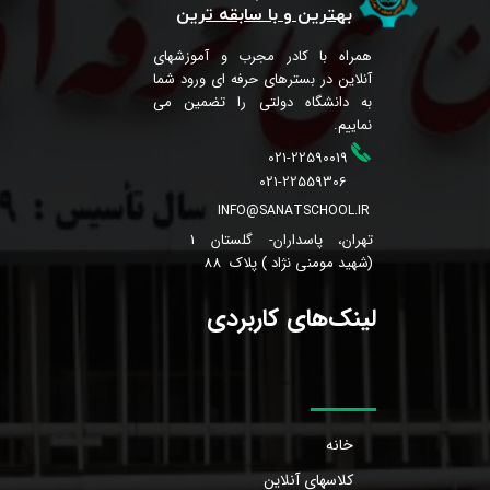
بهترین و با سابقه ترین
همراه با کادر مجرب و آموزشهای
آنلاین در بسترهای حرفه ای ورود شما
به دانشگاه دولتی را تضمین می
نماییم.
021-22590019
021-22559306
INFO@SANATSCHOOL.IR
تهران، پاسداران- گلستان 1
(شهید مومنی نژاد ) پلاک 88
لینک‌های کاربردی
خانه
کلاسهای آنلاین