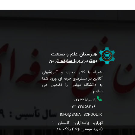
هنرستان علم و صنعت
بهترین و با سابقه ترین
همراه با کادر مجرب و آموزشهای
آنلاین در بسترهای حرفه ای ورود شما
به دانشگاه دولتی را تضمین می
نماییم.
021-22590019
021-22559306
INFO@SANATSCHOOL.IR
تهران، پاسداران- گلستان 1
(شهید مومنی نژاد ) پلاک 88