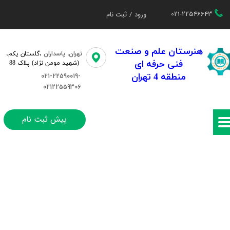
021-22546643
ورود
/
ثبت نام
حساب کاربری من
تغییر گذر واژه
هنرستان علم و صنعت
تهران، پاسداران
،گلستان یکم،​​
فنی حرفه ای
(شهید مومن نژاد) پلاک 88
سفارشات
منطقه 4 تهران
021-22590019-
02122559306
خروج از حساب کاربری
پیش ثبت نام