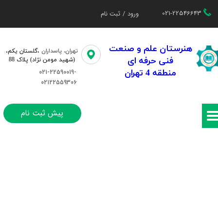
021-22546643
ورود
/
ثبت نام
حساب کاربری من
تغییر گذر واژه
هنرستان علم و صنعت
تهران، پاسداران
،گلستان یکم،​​
فنی حرفه ای
(شهید مومن نژاد) پلاک 88
سفارشات
منطقه 4 تهران
021-22590019-
02122559306
خروج از حساب کاربری
پیش ثبت نام