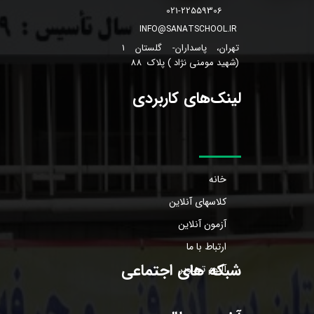
021-22559306
INFO@SANATSCHOOL.IR
تهران، پاسداران- گلستان 1
(شهید مومنی نژاد ) پلاک 88
لینک‌های کاربردی
خانه
کلاسهای آنلاین
آزمون آنلاین
ارتباط با ما
شبکه های اجتماعی
آلبوم تصاویر