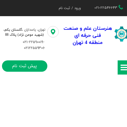
021-22546643
ورود
/
ثبت نام
حساب کاربری من
تغییر گذر واژه
هنرستان علم و صنعت
تهران، پاسداران
،گلستان یکم،​​
فنی حرفه ای
(شهید مومن نژاد) پلاک 88
سفارشات
منطقه 4 تهران
021-22590019-
02122559306
خروج از حساب کاربری
پیش ثبت نام