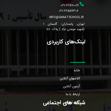
021-22590019
021-22559306
INFO@SANATSCHOOL.IR
تهران، پاسداران- گلستان 1
(شهید مومنی نژاد ) پلاک 88
لینک‌های کاربردی
خانه
کلاسهای آنلاین
آزمون آنلاین
ارتباط با ما
شبکه های اجتماعی
آلبوم تصاویر