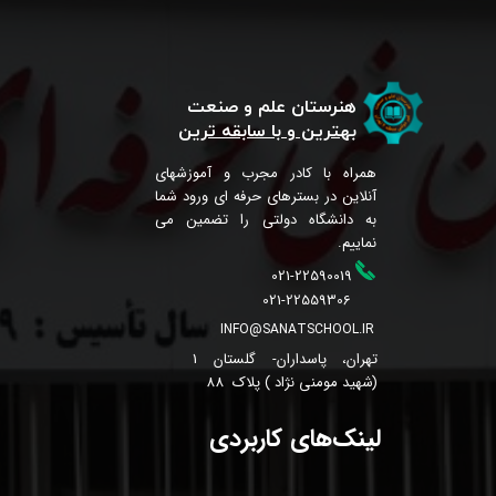
هنرستان علم و صنعت
بهترین و با سابقه ترین
همراه با کادر مجرب و آموزشهای
آنلاین در بسترهای حرفه ای ورود شما
به دانشگاه دولتی را تضمین می
نماییم.
021-22590019
021-22559306
INFO@SANATSCHOOL.IR
تهران، پاسداران- گلستان 1
(شهید مومنی نژاد ) پلاک 88
لینک‌های کاربردی