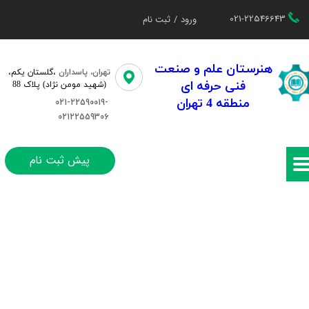
021-22546643
ورود
/
ثبت نام
حساب کاربری من
تغییر گذر واژه
هنرستان علم و صنعت
تهران، پاسداران
،گلستان یکم،​​
فنی حرفه ای
(شهید مومن نژاد) پلاک 88
سفارشات
منطقه 4 تهران
021-22590019-
02122559306
خروج از حساب کاربری
پیش ثبت نام