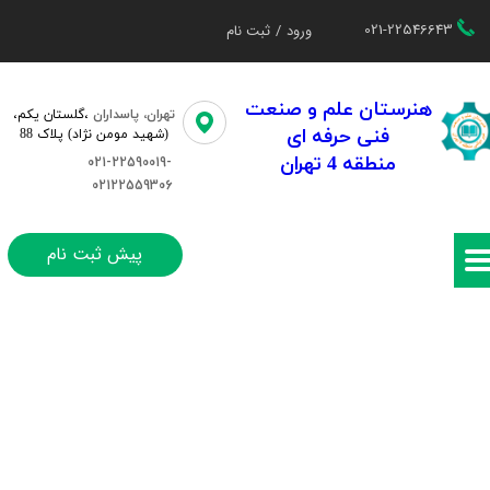
021-22546643
ورود
/
ثبت نام
حساب کاربری من
تغییر گذر واژه
هنرستان علم و صنعت
تهران، پاسداران
،گلستان یکم،​​
فنی حرفه ای
(شهید مومن نژاد) پلاک 88
سفارشات
منطقه 4 تهران
021-22590019-
02122559306
خروج از حساب کاربری
پیش ثبت نام