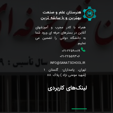
هنرستان علم و صنعت
بهترین و با سابقه ترین
همراه با کادر مجرب و آموزشهای
آنلاین در بسترهای حرفه ای ورود شما
به دانشگاه دولتی را تضمین می
نماییم.
021-22590019
021-22559306
INFO@SANATSCHOOL.IR
تهران، پاسداران- گلستان 1
(شهید مومنی نژاد ) پلاک 88
لینک‌های کاربردی