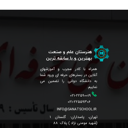
هنرستان علم و صنعت
بهترین و با سابقه ترین
همراه با کادر مجرب و آموزشهای
آنلاین در بسترهای حرفه ای ورود شما
به دانشگاه دولتی را تضمین می
نماییم.
021-22590019
021-22559306
INFO@SANATSCHOOL.IR
تهران، پاسداران- گلستان 1
(شهید مومنی نژاد ) پلاک 88