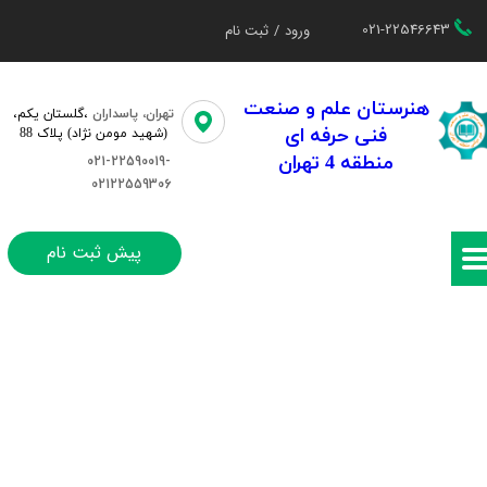
021-22546643
ورود
/
ثبت نام
حساب کاربری من
تغییر گذر واژه
هنرستان علم و صنعت
تهران، پاسداران
،گلستان یکم،​​
فنی حرفه ای
(شهید مومن نژاد) پلاک 88
سفارشات
منطقه 4 تهران
021-22590019-
02122559306
خروج از حساب کاربری
پیش ثبت نام