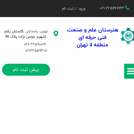
021-22546643
ورود
/
ثبت نام
حساب کاربری من
تغییر گذر واژه
هنرستان علم و صنعت
تهران، پاسداران
،گلستان یکم،​​
فنی حرفه ای
(شهید مومن نژاد) پلاک 88
سفارشات
منطقه 4 تهران
021-22590019-
02122559306
خروج از حساب کاربری
پیش ثبت نام