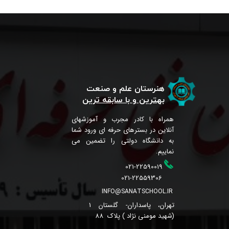
هنرستان علم و صنعت
بهترین و با سابقه ترین
همراه با کادر مجرب و آموزشهای
آنلاین در بسترهای حرفه ای ورود شما
به دانشگاه دولتی را تضمین می
نماییم.
021-22590019
021-22559306
INFO@SANATSCHOOL.IR
تهران، پاسداران- گلستان 1
(شهید مومنی نژاد ) پلاک 88