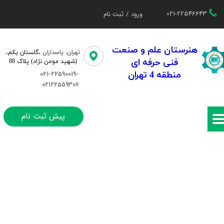
021-22546643
ورود
/
ثبت نام
حساب کاربری من
تغییر گذر واژه
هنرستان علم و صنعت
تهران، پاسداران
،گلستان یکم،​​
فنی حرفه ای
(شهید مومن نژاد) پلاک 88
سفارشات
منطقه 4 تهران
021-22590019-
02122559306
خروج از حساب کاربری
پیش ثبت نام