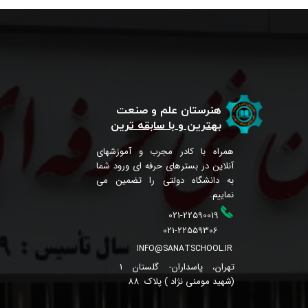
هنرستان علم و صنعت
بهترین و با سابقه ترین
همراه با کادر مجرب و آموزشهای
آنلاین در بسترهای حرفه ای ورود شما
به دانشگاه دولتی را تضمین می
نماییم.
021-22590019
021-22559306
INFO@SANATSCHOOL.IR
تهران، پاسداران- گلستان 1
(شهید مومنی نژاد ) پلاک 88