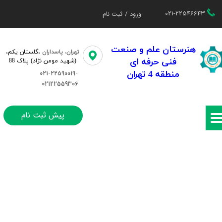
021-22546643
ورود
/
ثبت نام
حساب کاربری من
تغییر گذر واژه
هنرستان علم و صنعت
تهران، پاسداران
،گلستان یکم،​​
فنی حرفه ای
(شهید مومن نژاد) پلاک 88
سفارشات
منطقه 4 تهران
021-22590019-
02122559306
خروج از حساب کاربری
پیش ثبت نام