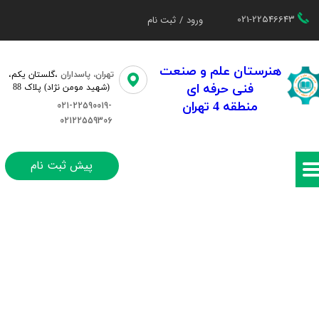
021-22546643
ورود
/
ثبت نام
حساب کاربری من
تغییر گذر واژه
هنرستان علم و صنعت
تهران، پاسداران
،گلستان یکم،​​
فنی حرفه ای
(شهید مومن نژاد) پلاک 88
سفارشات
منطقه 4 تهران
021-22590019-
02122559306
خروج از حساب کاربری
پیش ثبت نام