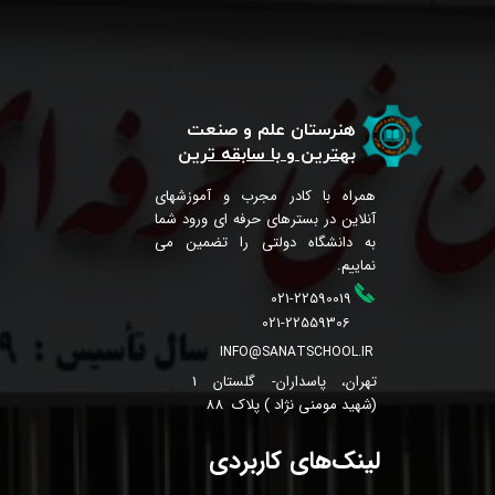
هنرستان علم و صنعت
بهترین و با سابقه ترین
همراه با کادر مجرب و آموزشهای
آنلاین در بسترهای حرفه ای ورود شما
به دانشگاه دولتی را تضمین می
نماییم.
021-22590019
021-22559306
INFO@SANATSCHOOL.IR
تهران، پاسداران- گلستان 1
(شهید مومنی نژاد ) پلاک 88
لینک‌های کاربردی