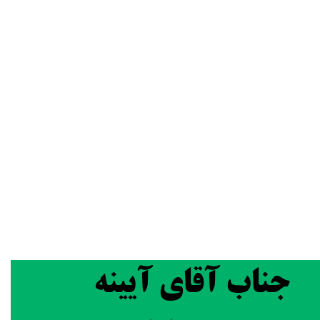
جناب آقای آیینه